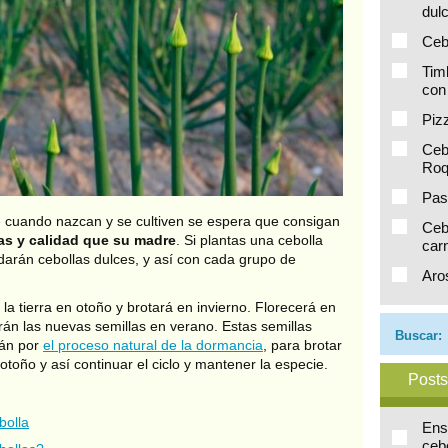
dul
Ceb
Timb
con
Piz
Cebo
Roq
Pas
ue cuando nazcan y se cultiven se espera que consigan
Ceb
cas y calidad que su madre
. Si plantas una cebolla
car
darán cebollas dulces, y así con cada grupo de
Aros
la tierra en otoño y brotará en invierno. Florecerá en
rán las nuevas semillas en verano. Estas semillas
Buscar:
rán por
el proceso natural de la dormancia
, para brotar
otoño y así continuar el ciclo y mantener la especie.
Posts
bolla
Ens
ceb