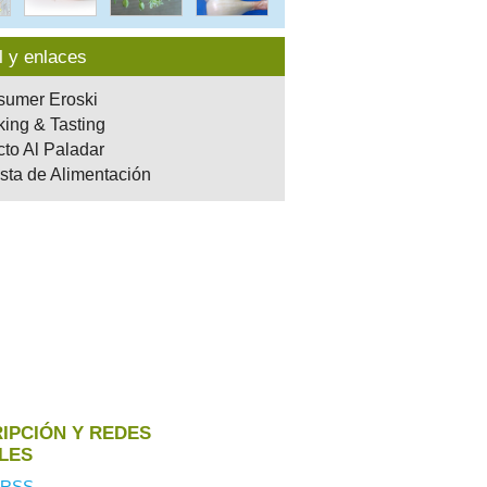
l y enlaces
umer Eroski
ing & Tasting
cto Al Paladar
sta de Alimentación
IPCIÓN Y REDES
LES