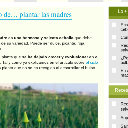
Lo + 
o de… plantar las madres
Ens
ceb
Cóm
dre es una hermosa y selecta cebolla
que debe
s de su variedad. Puede ser dulce, picante, roja,
Rec
tc…
sal
a planta que
se ha dejado crecer y evolucionar en el
¿Po
. Tal y como ya explicamos en el artículo sobre
el ciclo
bul
a planta que no se ha recogido al desarrollar el bulbo.
En 
mad
Receta
Rec
sal
Sop
Sal