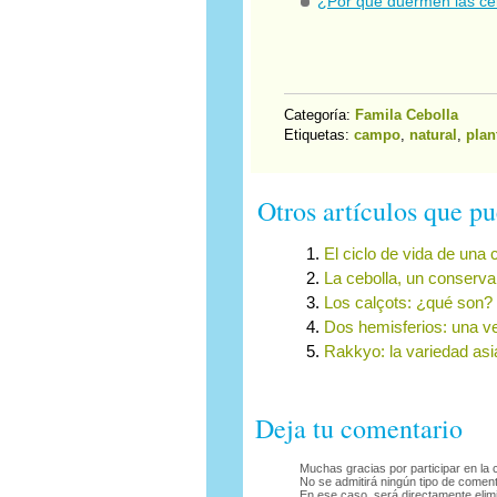
¿Por qué duermen las ce
Categoría:
Famila Cebolla
Etiquetas:
campo
,
natural
,
plan
Otros artículos que pu
El ciclo de vida de una 
La cebolla, un conserva
Los calçots: ¿qué son?
Dos hemisferios: una ve
Rakkyo: la variedad asi
Deja tu comentario
Muchas gracias por participar en la
No se admitirá ningún tipo de coment
En ese caso, será directamente elim