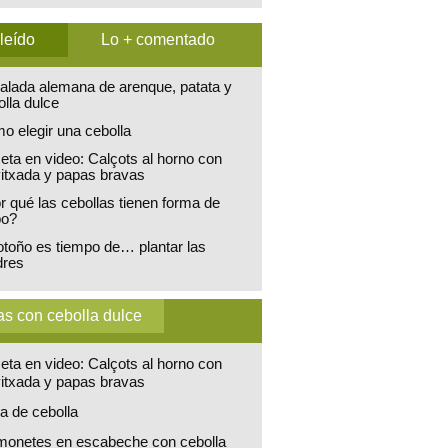
leído
Lo + comentado
alada alemana de arenque, patata y
olla dulce
o elegir una cebolla
eta en video: Calçots al horno con
vitxada y papas bravas
r qué las cebollas tienen forma de
bo?
otoño es tiempo de… plantar las
res
s con cebolla dulce
eta en video: Calçots al horno con
vitxada y papas bravas
a de cebolla
monetes en escabeche con cebolla