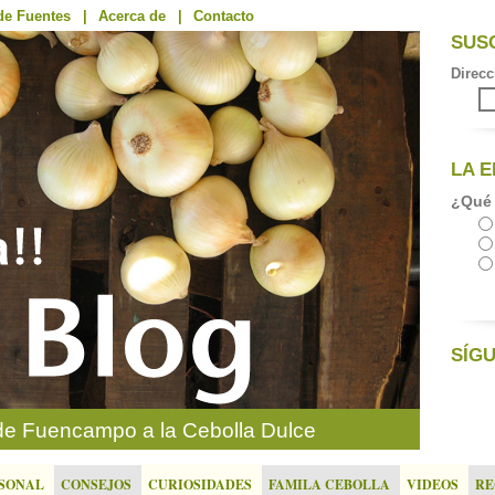
de Fuentes
|
Acerca de
|
Contacto
SUSC
Direcc
LA 
¿Qué 
SÍG
e Fuencampo a la Cebolla Dulce
RSONAL
CONSEJOS
CURIOSIDADES
FAMILA CEBOLLA
VIDEOS
RE