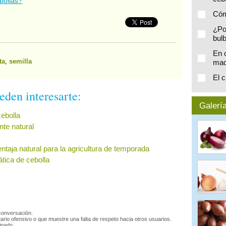
bollas?
Cóm
¿Po
bul
En 
ta
,
semilla
mad
El c
eden interesarte:
Galería
cebolla
nte natural
ntaja natural para la agricultura de temporada
ática de cebolla
 conversación.
ario ofensivo o que muestre una falta de respeto hacia otros usuarios.
inado.